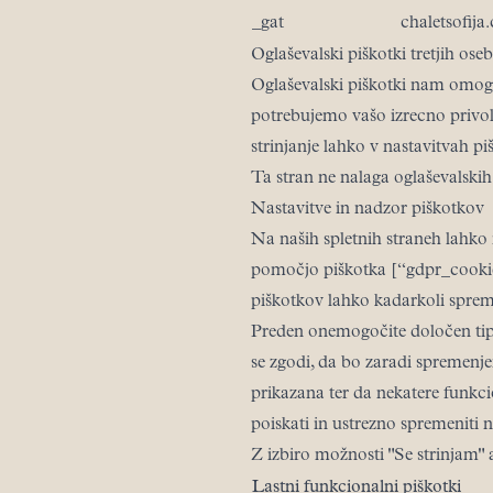
_gat
chaletsofija
Oglaševalski piškotki tretjih oseb
Oglaševalski piškotki nam omog
potrebujemo vašo izrecno privolit
strinjanje lahko v nastavitvah p
Ta stran ne nalaga oglaševalskih 
Nastavitve in nadzor piškotkov
Na naših spletnih straneh lahko n
pomočjo piškotka [“gdpr_cookie”
piškotkov lahko kadarkoli sprem
Preden onemogočite določen tip
se zgodi, da bo zaradi spremenje
prikazana ter da nekatere funkci
poiskati in ustrezno spremeniti n
Z izbiro možnosti "Se strinjam" 
Lastni funkcionalni piškotki