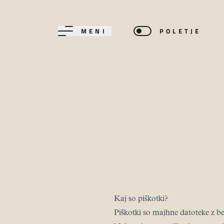
MENI
POLETJE
Kaj so piškotki?
Piškotki so majhne datoteke z be