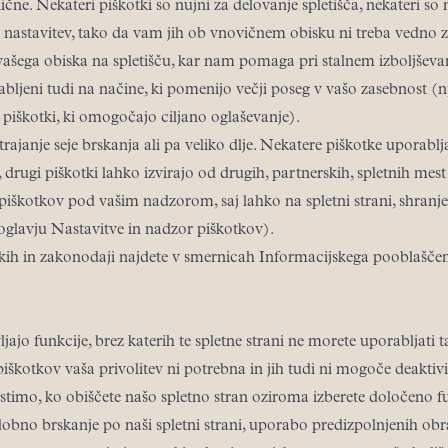
ične. Nekateri piškotki so nujni za delovanje spletišča, nekateri so
h nastavitev, tako da vam jih ob vnovičnem obisku ni treba vedno zn
vašega obiska na spletišču, kar nam pomaga pri stalnem izboljševanj
abljeni tudi na načine, ki pomenijo večji poseg v vašo zasebnost (n
n piškotki, ki omogočajo ciljano oglaševanje).
trajanje seje brskanja ali pa veliko dlje. Nekatere piškotke uporablja
i), drugi piškotki lahko izvirajo od drugih, partnerskih, spletnih mest
iškotkov pod vašim nadzorom, saj lahko na spletni strani, shranje
oglavju Nastavitve in nadzor piškotkov).
tkih in zakonodaji najdete v smernicah Informacijskega pooblašč
ajo funkcije, brez katerih te spletne strani ne morete uporabljati 
piškotkov vaša privolitev ni potrebna in jih tudi ni mogoče deaktivi
timo, ko obiščete našo spletno stran oziroma izberete določeno fu
bno brskanje po naši spletni strani, uporabo predizpolnjenih obra