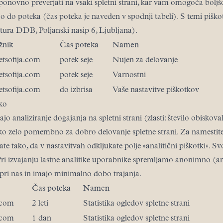
eba ponovno preverjati na vsaki spletni strani, kar vam omogoča bol
jo do poteka (čas poteka je naveden v spodnji tabeli). S temi piško
tura DDB, Poljanski nasip 6, Ljubljana).
žnik
Čas poteka
Namen
etsofija.com
potek seje
Nujen za delovanje
etsofija.com
potek seje
Varnostni
etsofija.com
do izbrisa
Vaše nastavitve piškotkov
iko
 analiziranje dogajanja na spletni strani (zlasti: število obiskovalc
ako zelo pomembno za dobro delovanje spletne strani. Za namesti
ate tako, da v nastavitvah odkljukate polje »analitični piškotki«. Sv
ri izvajanju lastne analitike uporabnike spremljamo anonimno (an
pri nas in imajo minimalno dobo trajanja.
Čas poteka
Namen
.com
2 leti
Statistika ogledov spletne strani
.com
1 dan
Statistika ogledov spletne strani