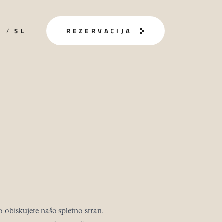
N
/
SL
REZERVACIJA
 obiskujete našo spletno stran.