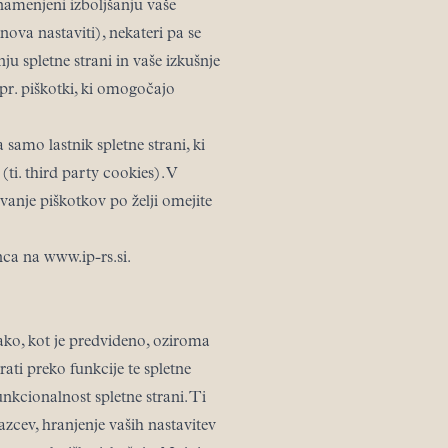
 namenjeni izboljšanju vaše
ova nastaviti), nekateri pa se
u spletne strani in vaše izkušnje
pr. piškotki, ki omogočajo
 samo lastnik spletne strani, ki
 (ti. third party cookies). V
vanje piškotkov po želji omejite
enca na
www.ip-rs.si
.
tako, kot je predvideno, oziroma
rati preko funkcije te spletne
nkcionalnost spletne strani. Ti
zcev, hranjenje vaših nastavitev