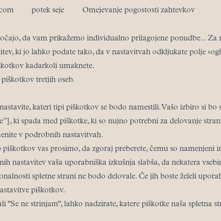
.com
potek seje
Omejevanje pogostosti zahtevkov
očajo, da vam prikažemo individualno prilagojene ponudbe... Za 
ev, ki jo lahko podate tako, da v nastavitvah odkljukate polje »ogl
iškotkov kadarkoli umaknete.
piškotkov tretjih oseb.
astavite, kateri tipi piškotkov se bodo namestili. Vašo izbiro si bo
], ki spada med piškotke, ki so nujno potrebni za delovanje stran
enite v podrobnih nastavitvah.
 piškotkov vas prosimo, da zgoraj preberete, čemu so namenjeni i
nih nastavitev vaša uporabniška izkušnja slabša, da nekatera vsebi
onalnosti spletne strani ne bodo delovale. Če jih boste želeli upor
astavitve piškotkov.
ali "Se ne strinjam", lahko nadzirate, katere piškotke naša spletna