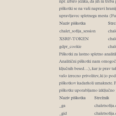
npr. izbiro jezika, da jih ni tr
piškotki se na vaši napravi hrani
upravljavec spletnega mesta (Fu
Naziv piškotka
Stre
chalet_sofija_session
chal
XSRF-TOKEN
chal
gdpr_cookie
chal
Piškotki za lastno spletno analit
Analitični piškotki nam omogočajo
ključnih besed…), kar je prav t
vašo izrecno privolitev, ki jo pod
piškotkov kadarkoli umaknete. P
piškotke uporabljamo izključno 
Naziv piškotka
Strežnik
_ga
chaletsofija
_gid
chaletsofija