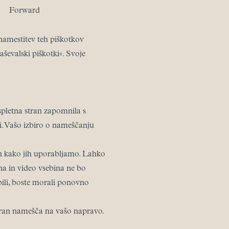
Forward
namestitev teh piškotkov
aševalski piškotki«. Svoje
 spletna stran zapomnila s
i. Vašo izbiro o nameščanju
n kako jih uporabljamo. Lahko
na in video vsebina ne bo
abili, boste morali ponovno
 stran namešča na vašo napravo.