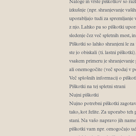
Naloge in vrste piškotkov so razl
izkušnje (npr. shranjevanje vaši
uporabljajo tudi za spremljanje 
z njo. Lahko pa so piškotki upor
sledenje čez več spletnih mest, i
Piškotki so lahko shranjeni le za 
ste jo obiskali (ti. lastni piškotk
vsakem primeru je shranjevanje p
ali onemogočite (več spodaj v p
Več splošnih informacij o piško
Piškotki na tej spletni strani
Nujni piškotki
Nujno potrebni piškotki zagotavlj
tako, kot želite. Za uporabo teh 
stani. Na vašo napravo jih names
piškotki vam npr. omogočajo udo