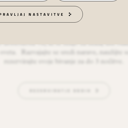
VAJANJE S
PRAVLJAJ NASTAVITVE
GORA
obrodošli vsi, ki se želijo za nekaj dni odkl
sveta. Razvajajte se sredi narave, naužijte s
rezervirajte svoje bivanje za do 3 nočitve.
REZERVIRATJE ODDIH