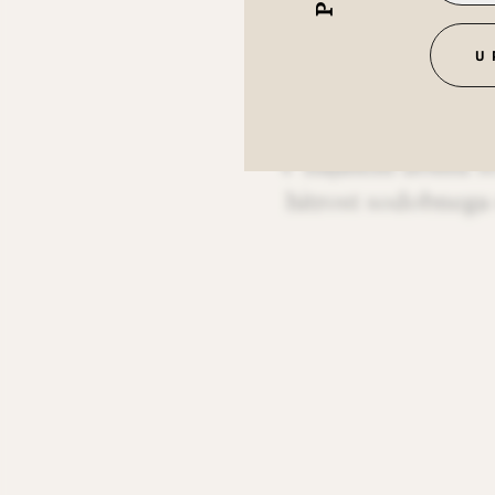
RAZ
U
V najinem domu so d
hitrost sodobnega 