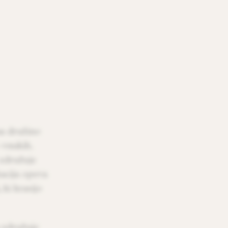
na družino
o vnukih.
 združuje
kacija opeva
 ki krasijo
 združuje