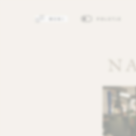
MENI
POLETJE
N