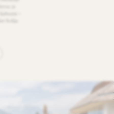
evec je
 ljubezni –
et Sofija