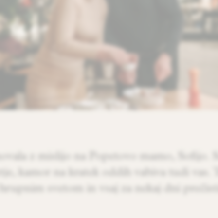
novala z mislijo na Popetovo mamo, Sofijo. So
je, kamor na kratek oddih vabiva tudi vas. T
hrupnim svetom in vsaj za nekaj dni prečisti