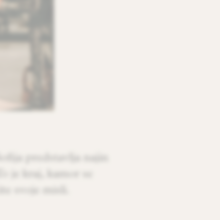
fija predstavlja najin
o je kraj, kamor se
te svoje misli.