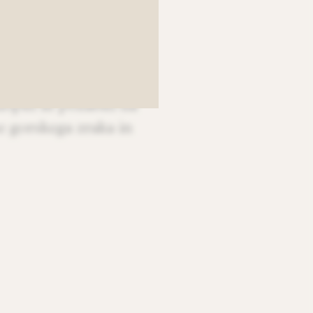
REDI
opiti in pozabiti na
e gorskega zraka in