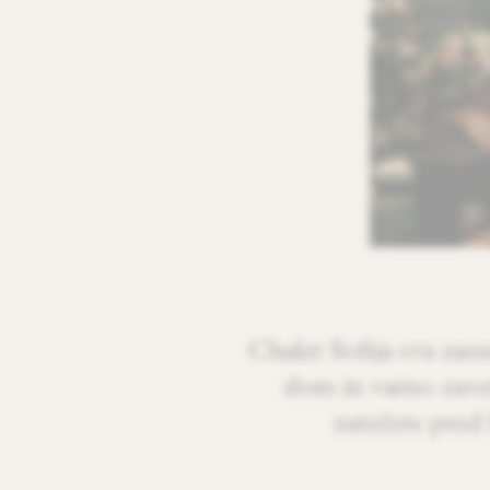
Chalet Sofija sva zas
dom in varno zavet
zatečete pred 