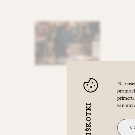
Na našem
promocij
primeru 
PIŠKOTKI
zanimive
S