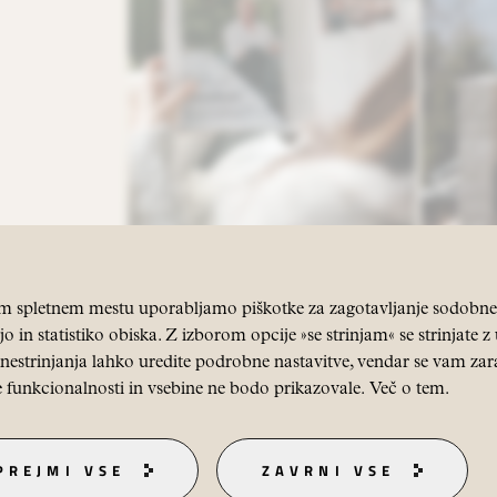
 spletnem mestu uporabljamo piškotke za zagotavljanje sodobne 
o in statistiko obiska. Z izborom opcije »se strinjam« se strinjate 
nestrinjanja lahko uredite podrobne nastavitve, vendar se vam zar
 funkcionalnosti in vsebine ne bodo prikazovale.
Več o tem
.
PREJMI VSE
ZAVRNI VSE