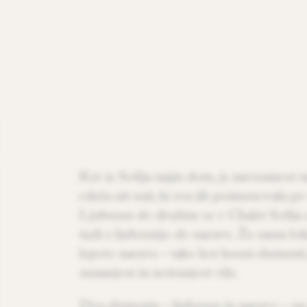
Ker je Sofija najin dom, je navezanost 
rdeča nit suit, ki sva jih poimenovala p
Ljubezen do družine se v Chalet Sofija
tudi z ljubeznijo do narave. Že sama lo
lepoto narave – tako kot leseni elementi,
zunanjost in notranjost vile.
Dva elementa – ljubezen in naravo – pa