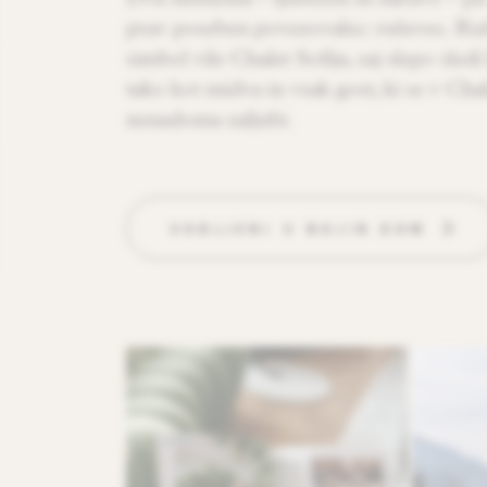
prav poseben povezovalec: ruševec. Ruš
simbol vile Chalet Sofija, saj slepo sledi
tako kot midva in vsak gost, ki se v Chal
nenadoma zaljubi.
VABLJENI V NAJIN DOM