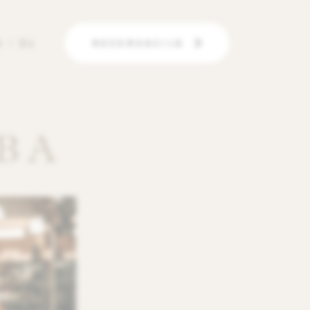
N
/
SL
REZERVACIJA
BA