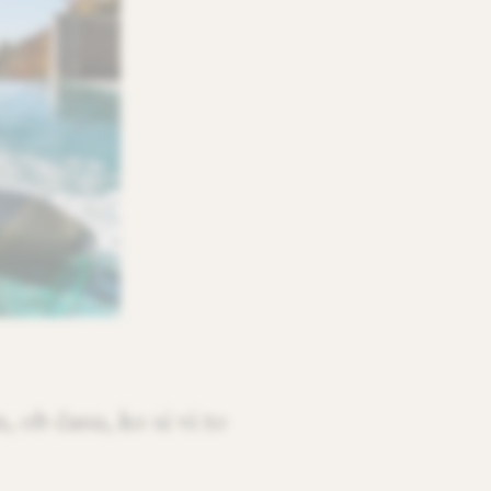
, ob času, ko si vi to