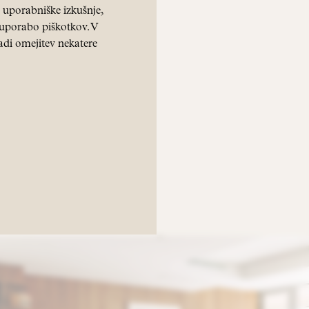
, kjer je
uporabniške izkušnje,
 v zimskih
z uporabo piškotkov. V
adi omejitev nekatere
etu