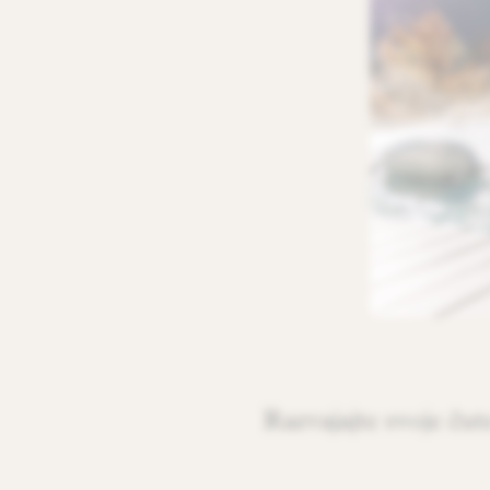
Razvajajte svoje čute