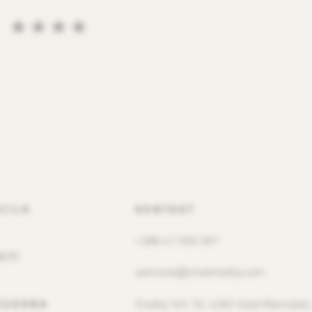
a ****
CIJA
KONTAKT
+386 41 930 597
STI
welcome@chaletsofija.com
ZGODBA
Srednji Vrh 10, 4282 Gozd Martuljek,