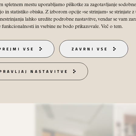
prijetno
masažno klopjo
in
protitokom
 spletnem mestu uporabljamo piškotke za zagotavljanje sodobne 
temperatura vode vedno popolna – tudi
o in statistiko obiska. Z izborom opcije »se strinjam« se strinjate 
ali hladnejših mesecih.
nestrinjanja lahko uredite podrobne nastavitve, vendar se vam zar
 funkcionalnosti in vsebine ne bodo prikazovale.
Več o tem
.
Prepustite se razvajanju in uživajte v sv
wellnessa, kjer sprostitev nima meja.
PREJMI VSE
ZAVRNI VSE
REZERVIRAJTE ZDAJ
PRAVLJAJ NASTAVITVE