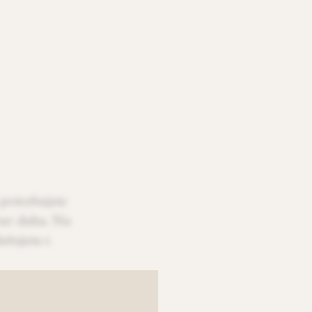
 potrebujete
ter duha. Na
dušujeta s
 bazen
s