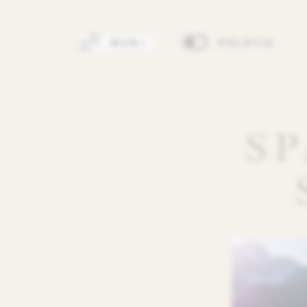
MENI
POLETJE
S