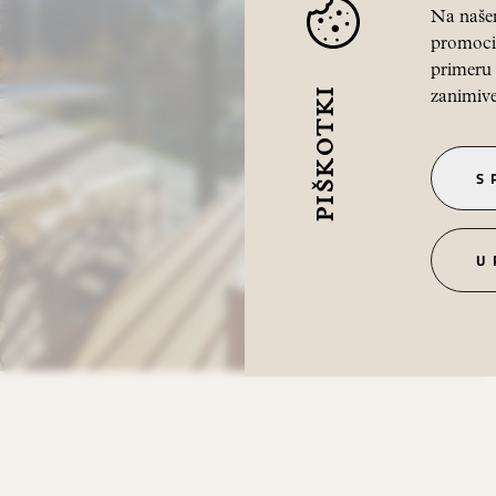
Na našem
promocij
primeru 
PIŠKOTKI
zanimive
S
U