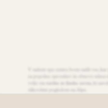
V našem spa centru boste našli vse, kar
za popolno sprostitev in obnovo telesa 
voljo sta
turška in finska savna
, ki nav
slikovitim pogledom na Alpe.
Za piko na i pa vas pričakuje
neskončni