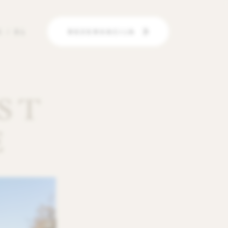
N
/
SL
REZERVACIJA
ST
E