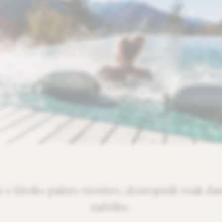
 s široko paleto storitev, dostopnih vsak dan
zaželite.