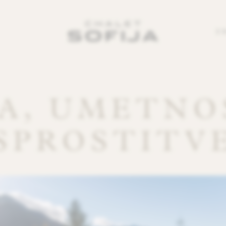
E
PA, UMETNO
SPROSTITV