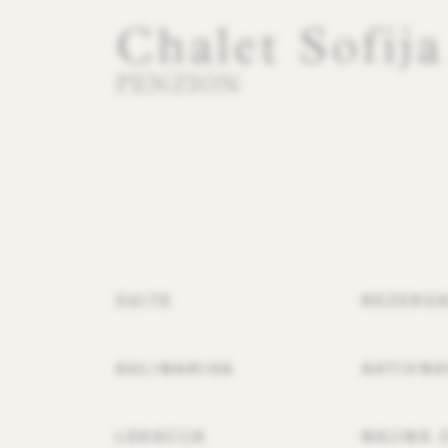
Chalet Sofij
PENZION
SUITE
REZERVA
KULINARIKA
AKTIVNO
LOKACIJA
NAJINA 